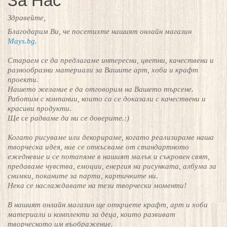
За Нас
Здравейте,
Благодарим Ви, че посетихте нашият онлайн магазин
Mays.bg
.
Стараем се
да предлагаме интересни, цветни, качествени и
разнообразни материали за Вашите арт, хоби и крафт
проект
и.
Нашето желание е да отговорим на Вашето търсене.
Работим с компании, които са се доказали с качествени и
красиви продукти.
Ще се радваме
да ни се доверите.:)
Когато рисуваме
или
декорираме, когато реализираме наша
творческа идея, ние се откъсваме от стандартното
ежедневие и се потапяме
в
нашият
малък и съкровен свят,
предаваме чувства, емоции, енергия на рисунката, албума за
снимки, поканите за парти,
картичките ни.
Нека се наслаждавате на тези творчески моменти!
В нашият онлайн магазин ще откриете крафт, арт и хоби
материали и комплекти за деца,
които развиват
творческото им въображение.