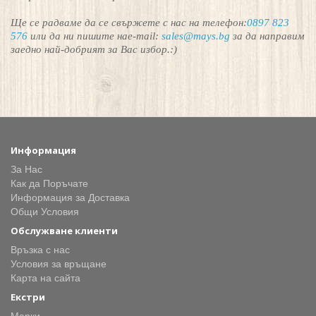
Ще се радваме да се свържете с нас на телефон:
0897 823
576
или да ни пишите на
e-mail:
sales@mays.bg
за да направим
заедно най-добрият за Вас избор.:)
Информация
За Нас
Как да Поръчате
Информация за Доставка
Общи Условия
Обслужване клиенти
Връзка с нас
Условия за връщане
Карта на сайта
Екстри