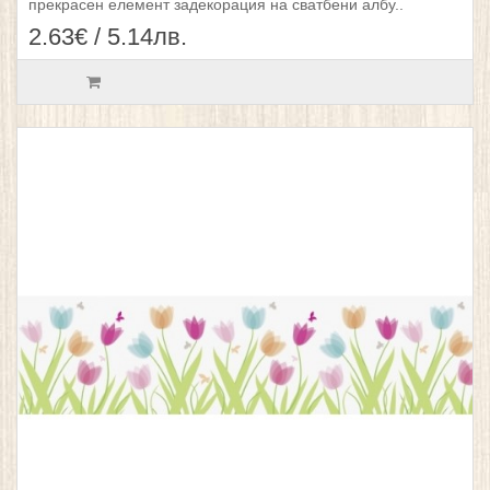
прекрасен елемент задекорация на сватбени албу..
2.63€ / 5.14лв.