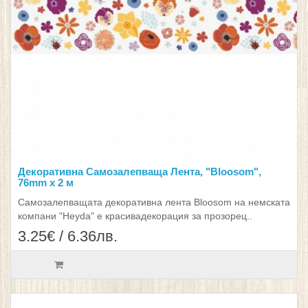
Декоративна Самозалепваща Лента, "Bloosom",
76mm х 2 м
Самозалепващата декоративна лента Bloosom на немската
компани "Heyda" е красивадекорация за прозорец..
3.25€ / 6.36лв.