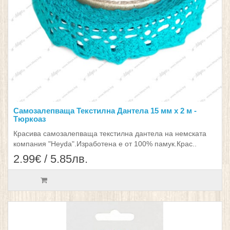
Самозалепваща Текстилна Дантела 15 мм х 2 м -
Тюркоаз
Красива самозалепваща текстилна дантела на немската
компания "Heyda".Изработена е от 100% памук.Крас..
2.99€ / 5.85лв.