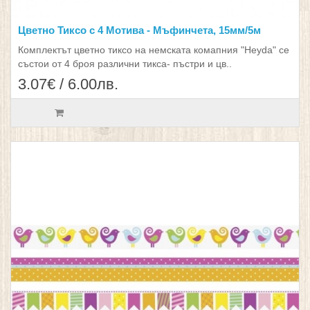
Цветно Тиксо с 4 Мотива - Мъфинчета, 15мм/5м
Комплектът цветно тиксо на немската комапния "Heyda" се
състои от 4 броя различни тикса- пъстри и цв..
3.07€ / 6.00лв.