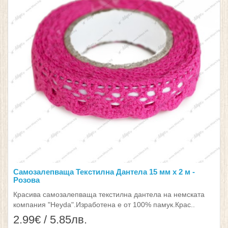
Самозалепваща Текстилна Дантела 15 мм х 2 м -
Розова
Красива самозалепваща текстилна дантела на немската
компания "Heyda".Изработена е от 100% памук.Крас..
2.99€ / 5.85лв.