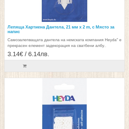
Лепяща Хартиена Дантела, 21 мм x 2 m, с Място за
напис
Самозалепващата дантела на немската компания Heyda" е
прекрасен елемент задекорация на сватбени албу..
3.14€ / 6.14лв.