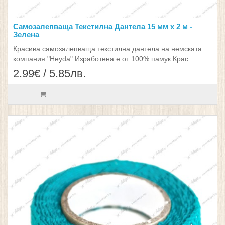
Самозалепваща Текстилна Дантела 15 мм х 2 м -
Зелена
Красива самозалепваща текстилна дантела на немската
компания "Heyda".Изработена е от 100% памук.Крас..
2.99€ / 5.85лв.