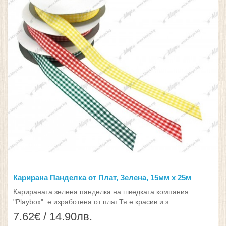
Карирана Панделка от Плат, Зелена, 15мм х 25м
Карираната зелена панделка на шведката компания
"Playbox" е изработена от плат.Тя е красив и з..
7.62€ / 14.90лв.