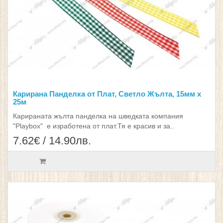
Карирана Панделка от Плат, Светло Жълта, 15мм х
25м
Карираната жълта панделка на шведката компания
"Playbox" е изработена от плат.Тя е красив и за..
7.62€ / 14.90лв.