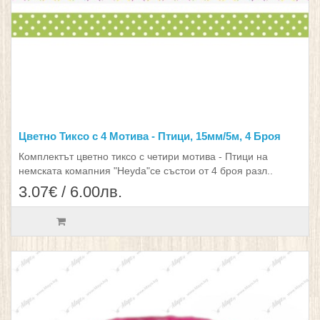
Цветно Тиксо с 4 Мотива - Птици, 15мм/5м, 4 Броя
Комплектът цветно тиксо с четири мотива - Птици на
немската комапния "Heyda"се състои от 4 броя разл..
3.07€ / 6.00лв.