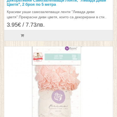
Декоративни Самозалепващи Ленти, "Ливада Диви
Цветя", 2 броя по 5 метра
Красиви уаши самозалепващи ленти "Ливада диви
цветя".Прекрасни диви цветя, които са декорирани в сти..
3.95€ / 7.73лв.