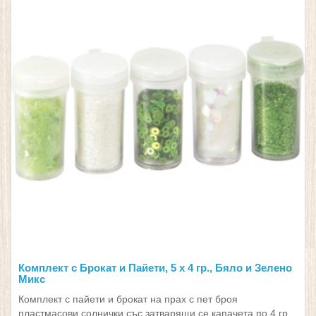
Комплект с Брокат и Пайети, 5 x 4 гр., Бяло и Зелено
Микс
Комплект с пайети и брокат на прах с пет броя
пластмасови солнички със затварящи се капачета по 4 гр..