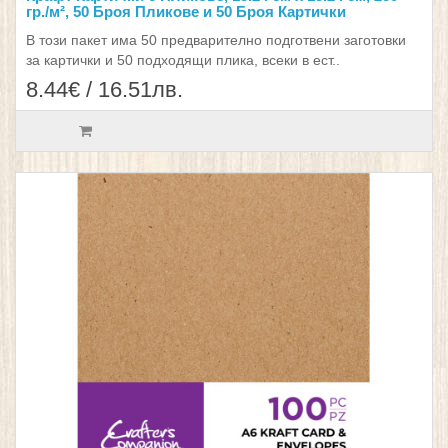
гр./м², 50 Броя Пликове и 50 Броя Картички
В този пакет има 50 предварително подготвени заготовки
за картички и 50 подходящи плика, всеки в ест..
8.44€ / 16.51лв.