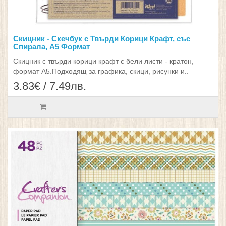
Скицник - Скечбук с Твърди Корици Крафт, със
Спирала, А5 Формат
Скицник с твърди корици крафт с бели листи - кратон,
формат А5.Подходящ за графика, скици, рисунки и..
3.83€ / 7.49лв.