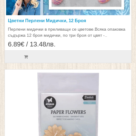
Цветни Перлени Мидички, 12 Броя
Перлени мидички в преливащи се цветове.Всяка опаковка
съдържа 12 броя мидички, по три броя от цвят -..
6.89€ / 13.48лв.