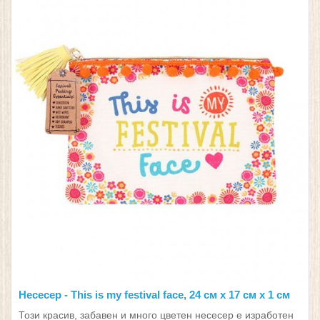
Несесер - This is my festival face, 24 см х 17 см х 1 см
Този красив, забавен и много цветен несесер е изработен