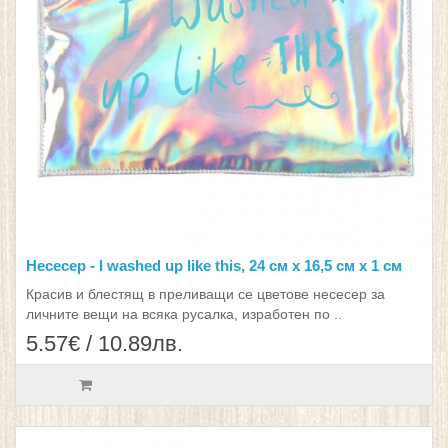
Несесер - I washed up like this, 24 см х 16,5 см х 1 см
Красив и блестящ в преливащи се цветове несесер за
личните вещи на всяка русалка, изработен по ..
5.57€ / 10.89лв.