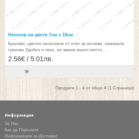
Несесер на цветя 7см х 18см
Красиво, цветно несесерче от плат за моливи, химикали,
гумички.Удобно и леко, не заема много място, ..
2.56€ / 5.01лв.
Продукти 1 - 4 от общо 4 (1 Страници)
Информация
За Нас
Как да Поръчате
Информация за Доставка