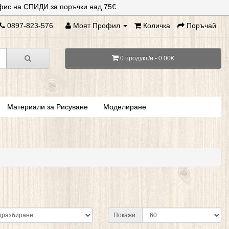
фис на СПИДИ за поръчки над 75€.
0897-823-576
Моят Профил
Количка
Поръчай
0 продукт/и - 0.00€
Материали за Рисуване
Моделиране
Покажи: