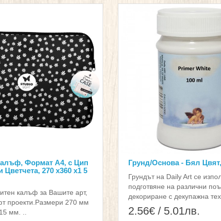
алъф, Формат А4, с Цип
Грунд/Основа - Бял Цвят,
 Цветчета, 270 x360 x1 5
Грундът на Daily Art се изпо
подготвяне на различни поъ
итен калъф за Вашите арт,
декориране с декупажна тех
фт проекти.Размери 270 мм
2.56€ / 5.01лв.
15 мм. ..