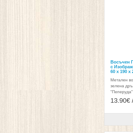
Восъчен П
с Изображ
60 х 190 х
Метален во
зелена дръ
"Пеперуда",
13.90€ 