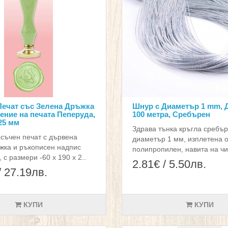
ечат със Зелена Дръжка
Шнур с Диаметър 1 mm,
ение на печата Пеперуда,
100 метра, Сребърен
 25 мм
Здрава тънка кръгла сребър
съчен печат с дървена
диаметър 1 мм, изплетена о
жка и ръкописен надпис
полипропилен, навита на чил
 с размери -60 х 190 х 2..
2.81€ / 5.50лв.
/ 27.19лв.
КУПИ
КУПИ