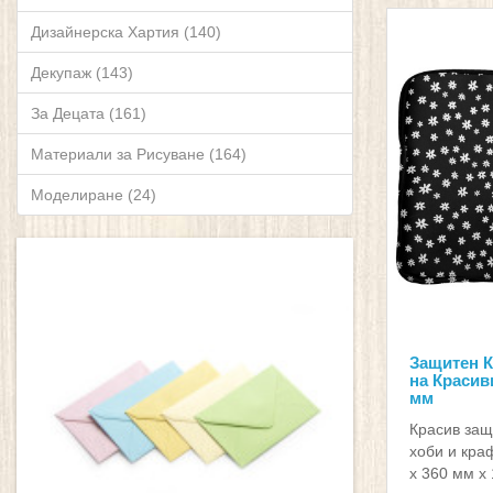
Дизайнерска Хартия (140)
Декупаж (143)
За Децата (161)
Материали за Рисуване (164)
Моделиране (24)
Защитен К
на Красиви
мм
Красив защ
хоби и кра
х 360 мм х 