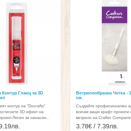
 Контур Гланц за 3D
Ветрилообразна Четка - 1
 мл
см.
ят контур на "Docrafts"
Създайте профисионален з
остигнете 3D ефект на
всички ваши крафт проекти 
проект.Лесен за нанасян..
ветрило на Crafter Companio
 9.19лв.
3.78€ / 7.39лв.