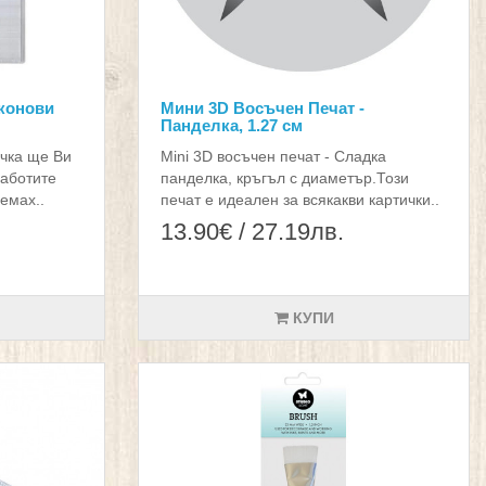
конови
Мини 3D Восъчен Печат -
Панделка, 1.27 см
чка ще Ви
Mini 3D восъчен печат - Сладка
работите
панделка, кръгъл с диаметър.Този
емах..
печат е идеален за всякакви картички..
13.90€ / 27.19лв.
КУПИ