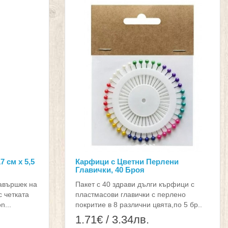
7 см х 5,5
Карфици с Цветни Перлени
Главички, 40 Броя
авършек на
Пакет с 40 здрави дълги кърфици с
с четката
пластмасови главички с перлено
n...
покритие в 8 различни цвята,по 5 бр..
1.71€ / 3.34лв.