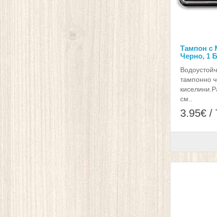
Тампон с 
Черно, 1 Б
Водоустойч
тампонно ч
киселини.Ра
см..
3.95€ /