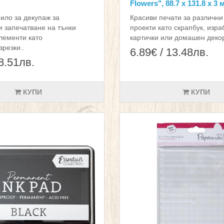
Flowers", 88.7 x 131.8 x 3 
ило за декупаж за
Красиви печати за различни
и запечатване на тънки
проекти като скрапбук, изра
лементи като
картички или домашен декор
зрезки..
6.89€ / 13.48лв.
 8.51лв.
КУПИ
КУПИ