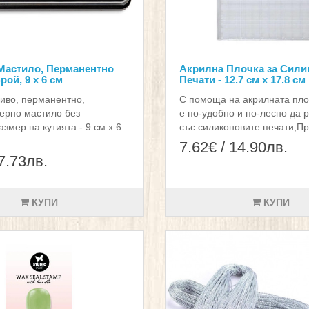
Мастило, Перманентно
Акрилнa Плочкa за Сили
рой, 9 х 6 см
Печати - 12.7 см х 17.8 см
иво, перманентно,
С помоща на акрилната пло
ерно мастило без
е по-удобно и по-лесно да 
змер на кутията - 9 см х 6
със силиконовите печати,Пр
7.62€ / 14.90лв.
 7.73лв.
КУПИ
КУПИ