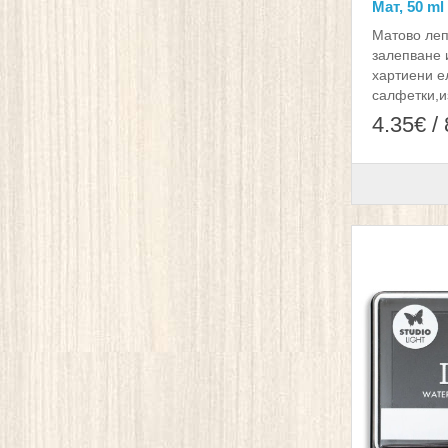
Мат, 50 ml
Матово леп
залепване 
хартиени е
салфетки,и
4.35€ /