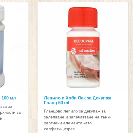
 100 мл
Лепило и Хоби Лак за Декупаж,
Гланц 50 ml
лзва за
Гланцово лепило за декупаж за
рхности за
залепване и запечатване на тънки
н..
хартиени елементи като
салфетки,изрез..