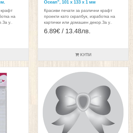
мм.
Ocean", 101 х 133 х 1 мм
 крафт
Красиви печати за различни крафт
ботка на
проекти като скрапбук, изработка на
.За у..
картички или домашен декор.За у..
6.89€ / 13.48лв.
КУПИ