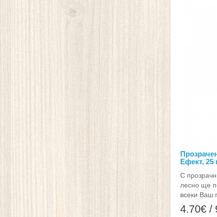
Прозрачен
Ефект, 25
С прозрачни
лесно ще п
всеки Ваш 
4.70€ /