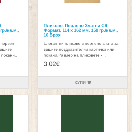
 -
Пликове, Перлено Златни C6
гр./кв.м.,
Формат, 114 х 162 мм, 150 гр./кв.м.,
10 Броя
 червен
Елегантни пликове в перлено злато за
Вашите
вашите поздравителни картички или
 покани..
покани.Размер на пликовете - ..
3.02€
КУПИ