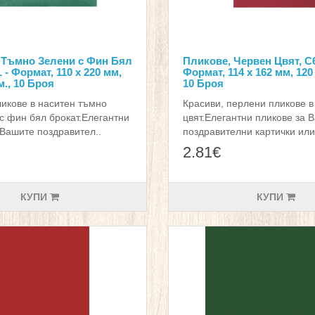
 Тъмно Зелени с Фин Бял
Пликове, Червен Цвят, С6
 - Формат, 110 х 220 мм,
Формат, 114 х 162 мм, 120 
.м., 10 Броя
10 Броя
ликове в наситен тъмно
Красиви, перлени пликове в
 с фин бял брокат.Елегантни
цвят.Елегантни пликове за 
 Вашите поздравител..
поздравителни картички или
2.81€
КУПИ
КУПИ