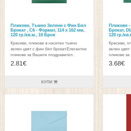
Пликове, Тъмно Зелени с Фин Бял
Пликове -
Брокат , С6 - Формат, 114 х 162 мм,
Брокат, DL
120 гр./кв.м., 10 Броя
120 гр./кв
Красиви, пликове в наситен тъмно
Красиви, п
зелен цвят с фин бял брокат.Елегантни
зелен цвят
пликове за Вашите поздравител..
пликове за
2.81€
3.68€
КУПИ