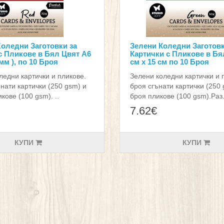
оледни Заготовки за
Зелени Коледни Заготовк
с Пликове в Бял Цвят A6
Картички с Пликове в Бя
 мм ), по 10 Броя
см х 15 см по 10 Броя
ледни картички и пликове.
Зелени коледни картички и 
ънати картички (250 gsm) и
броя сгънати картички (250 
кове (100 gsm). ..
броя пликове (100 gsm).Раз.
7.62€
КУПИ
КУПИ