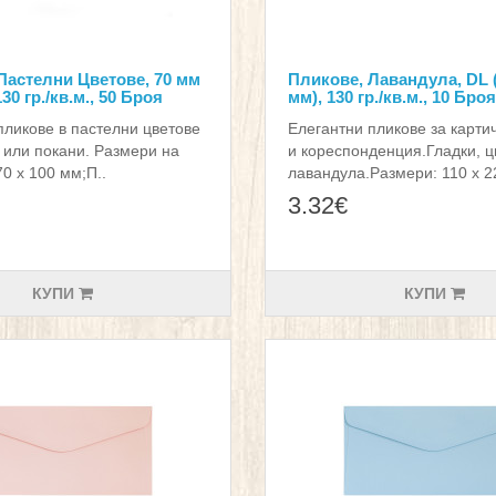
Пастелни Цветове, 70 мм
Пликове, Лавандула, DL (
130 гр./кв.м., 50 Броя
мм), 130 гр./кв.м., 10 Броя
пликове в пастелни цветове
Елегантни пликове за карти
и или покани. Размери на
и кореспонденция.Гладки, ц
0 х 100 мм;П..
лавандула.Размери: 110 х 2
3.32€
КУПИ
КУПИ