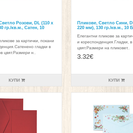
Светло Розови, DL (110 х
Пликове, Светло Сини, DL
0 гр./кв.м., Сатен, 10
220 мм), 130 гр./кв.м., 10
Елегантни пликове за карти
пликове за картички, покани
и кореспонденция.Гладки, в
денция.Сатенено гладки в
цвят.Размери на пликовет..
в цвят.Размери н..
3.32€
КУПИ
КУПИ