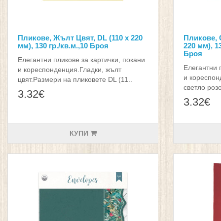
Пликове, Жълт Цвят, DL (110 х 220
Пликове, 
мм), 130 гр./кв.м.,10 Броя
220 мм), 13
Броя
Елегантни пликове за картички, покани
Елегантни 
и кореспонденция.Гладки, жълт
и кореспон
цвят.Размери на пликовете DL (11..
светло розо
3.32€
3.32€
КУПИ