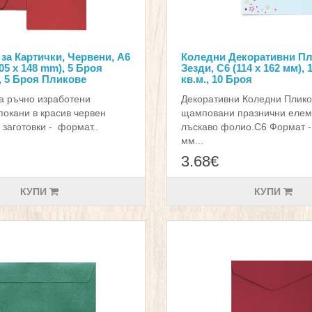
 за Картички, Червени, А6
Коледни Декоративни Пл
05 x 148 mm), 5 Броя
Зезди, С6 (114 х 162 мм), 1
, 5 Броя Пликове
кв.м., 10 Броя
за ръчно изработени
Декоративни Коледни Плико
покани в красив червен
щамповани празнични елем
 заготовки - формат..
лъскаво фолио.С6 Формат - 
мм...
3.68€
КУПИ
КУПИ