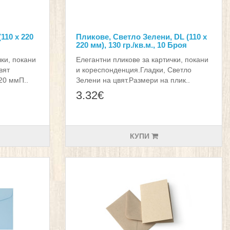
110 х 220
Пликове, Светло Зелени, DL (110 х
220 мм), 130 гр./кв.м., 10 Броя
чки, покани
Елегантни пликове за картички, покани
вят
и кореспонденция.Гладки, Светло
20 ммП..
Зелени на цвят.Размери на плик..
3.32€
КУПИ