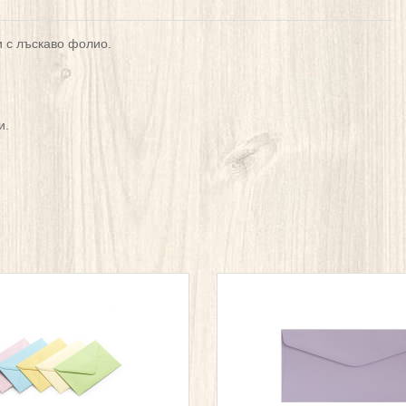
 с лъскаво фолио.
и.