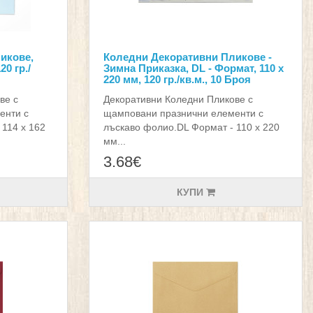
икове,
Коледни Декоративни Пликове -
20 гр./
Зимна Приказка, DL - Формат, 110 х
220 мм, 120 гр./кв.м., 10 Броя
ве с
Декоративни Коледни Пликове с
енти с
щамповани празнични елементи с
114 х 162
лъскаво фолио.DL Формат - 110 х 220
мм...
3.68€
КУПИ