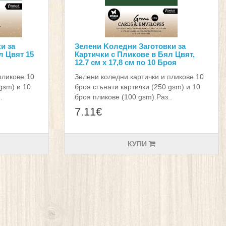
и за
Зелени Kоледни Заготовки за
л Цвят 15
Картички с Пликове в Бял Цвят,
12.7 см х 17,8 см по 10 Броя
пликове.10
Зелени коледни картички и пликове.10
gsm) и 10
броя сгънати картички (250 gsm) и 10
.
броя пликове (100 gsm).Раз..
7.11€
КУПИ