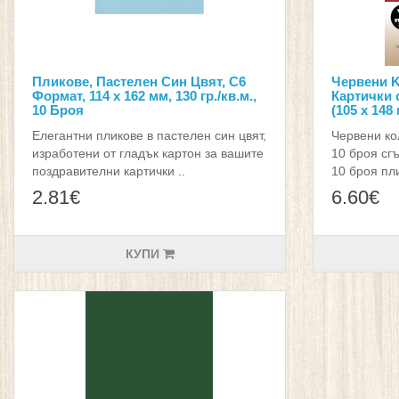
Пликове, Пастелен Син Цвят, C6
Червени K
Формат, 114 х 162 мм, 130 гр./кв.м.,
Картички 
10 Броя
(105 х 148
Елегантни пликове в пастелен син цвят,
Червени ко
изработени от гладък картон за вашите
10 броя сг
поздравителни картички ..
10 броя пли
2.81€
6.60€
КУПИ