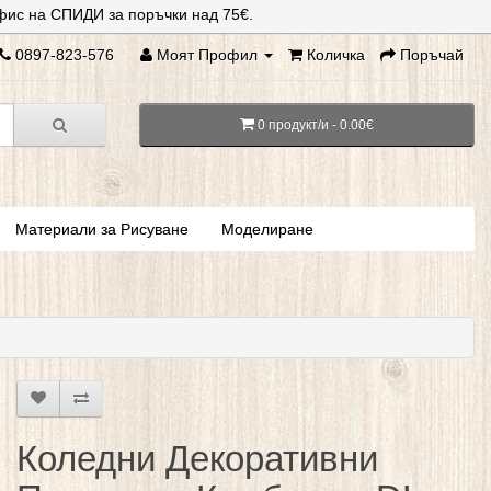
фис на СПИДИ за поръчки над 75€.
0897-823-576
Моят Профил
Количка
Поръчай
0 продукт/и - 0.00€
Материали за Рисуване
Моделиране
Коледни Декоративни