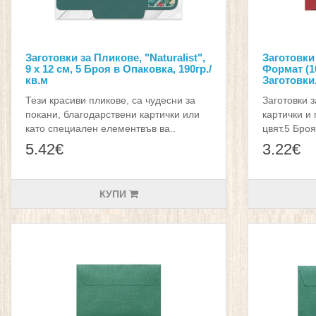
Заготовки за Пликове, "Naturalist",
Заготовки
9 х 12 см, 5 Броя в Опаковка, 190гр./
Формат (1
кв.м
Заготовки
Тези красиви пликове, са чудесни за
Заготовки 
покани, благодарствени картички или
картички и 
като специален елементвъв ва..
цвят.5 Броя
5.42€
3.22€
КУПИ