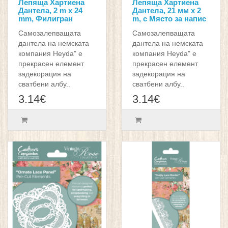
Лепяща Хартиена
Лепяща Хартиена
Дантела, 2 m x 24
Дантела, 21 мм x 2
mm, Филигран
m, с Място за напис
Самозалепващата
Самозалепващата
дантела на немската
дантела на немската
компания Heyda" е
компания Heyda" е
прекрасен елемент
прекрасен елемент
задекорация на
задекорация на
сватбени албу..
сватбени албу..
3.14€
3.14€