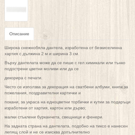
Описание
Широка снежнобяла дантела, изработена от безкиселинна
хартия с дължина 2 м и ширина 3 см.
Върху дантелата може да се пише с гел химикали или тънко
подострени цветни моливи или да се
декорира с печати.
Често се използва за декорация на сватбени албуми, книги за
пожелания, поздравителни картички и
покани, за украса на едноцветни торбички и кутии за подаръци
изработени от хартия, картон или дърво;
малки стъклени бурканчета, свещници и фенери.
На задната страна на дантелата, подобно на тиксо е нанесен
лепящ слой и не се изисква допълнително