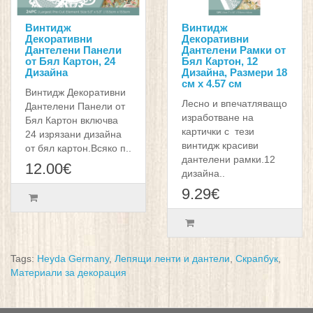
Винтидж
Винтидж
Декоративни
Декоративни
Дантелени Панели
Дантелени Рамки от
от Бял Картон, 24
Бял Картон, 12
Дизайна
Дизайна, Размери 18
см x 4.57 см
Винтидж Декоративни
Лесно и впечатляващо
Дантелени Панели от
изработване на
Бял Картон включва
картички с тези
24 изрязани дизайна
винтидж красиви
от бял картон.Всяко п..
дантелени рамки.12
12.00€
дизайна..
9.29€
Tags:
Heyda Germany
,
Лепящи ленти и дантели
,
Скрапбук
,
Материали за декорация