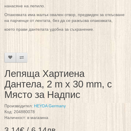
нанасяне на лепило.
Опаковката има малък овален отвор, предвиден за откъсване
на парченце от лентата, без да се разкъсва опаковката,
което прави дантелата удобна за съхранение.
Лепяща Хартиена
Дантела, 2 m x 30 mm, с
Място за Надпис
Производител:
HEYDA Germany
Код: 204880078
Наличност: в магазина
3.14€ / 6.14лв.