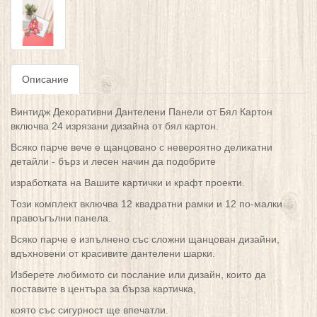
Описание
Винтидж Декоративни Дантелени Панели от Бял Картон
включва 24 изрязани дизайна от бял картон.
Всяко парче вече е щанцовано с невероятно деликатни
детайли - бърз и лесен начин да подобрите
изработката на Вашите картички и крафт проекти.
Този комплект включва 12 квадратни рамки и 12 по-малки
правоъгълни панела.
Всяко парче е изпълнено със сложни щанцован дизайни,
вдъхновени от красивите дантелени шарки.
Изберете любимото си послание или дизайн, които да
поставите в центъра за бърза картичка,
която със сигурност ще впечатли.