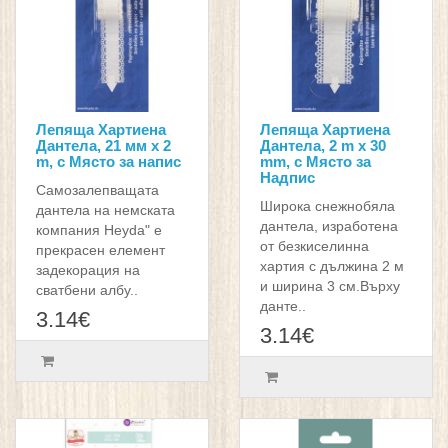
Лепяща Хартиена
Лепяща Хартиена
Дантела, 21 мм x 2
Дантела, 2 m x 30
m, с Място за напис
mm, с Място за
Надпис
Самозалепващата
Широка снежнобяла
дантела на немската
дантела, изработена
компания Heyda" е
от безкиселинна
прекрасен елемент
хартия с дължина 2 м
задекорация на
и ширина 3 см.Върху
сватбени албу..
данте..
3.14€
3.14€