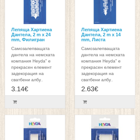
Лепяща Хартиена
Лепяща Хартиена
Дантела, 2 m x 24
Дантела, 2 m x 14
mm, Филигран
mm, Листа
Самозалепващата
Самозалепващата
дантела на немската
дантела на немската
компания Heyda" е
компания Heyda" е
прекрасен елемент
прекрасен елемент
задекорация на
задекорация на
сватбени албу..
сватбени албу..
3.14€
2.63€