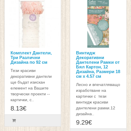
Комплект Дантели,
Винтидж
Три Различни
Декоративни
Дизайна по 92 см
Дантелени Рамки от
Бял Картон, 12
Тези красиви
Дизайна, Размери 18
см x 4.57 см
декоративни дантели
ще бъдат изискан
Лесно и впечатляващо
елемент на Вашите
изработване на
творчески проекти --
картички с тези
картички, с..
винтидж красиви
8.13€
дантелени рамки.12
дизайна..
9.29€